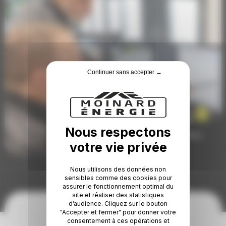
Continuer sans accepter →
Une collaboration gagnante avec nos
clients
Nous utilisons des données non
sensibles comme des cookies pour
assurer le fonctionnement optimal du
site et réaliser des statistiques
d’audience. Cliquez sur le bouton
"Accepter et fermer" pour donner votre
consentement à ces opérations et
L’écosystème