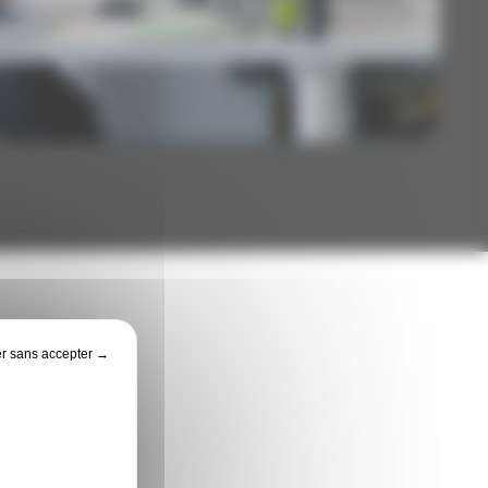
r sans accepter →